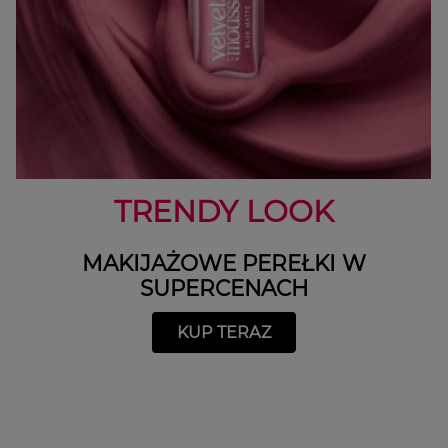
DO 28% TANIEJ
POZNAJ RÓŻNE ODSŁONY RÓŻ
KUP TERAZ