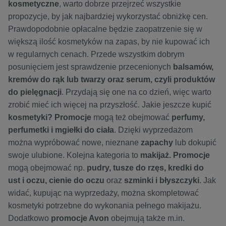
kosmetyczne
, warto dobrze przejrzeć wszystkie
propozycje, by jak najbardziej wykorzystać obniżkę cen.
Prawdopodobnie opłacalne będzie zaopatrzenie się w
większą ilość kosmetyków na zapas, by nie kupować ich
w regularnych cenach. Przede wszystkim dobrym
posunięciem jest sprawdzenie przecenionych
balsamów
,
kremów do rąk lub twarzy oraz
serum
, czyli produktów
do pielęgnacji
. Przydają się one na co dzień, więc warto
zrobić mieć ich więcej na przyszłość. Jakie jeszcze kupić
kosmetyki? Promocje
mogą też obejmować
perfumy
,
perfumetki i mgiełki do ciała
. Dzięki wyprzedażom
można wypróbować nowe, nieznane
zapachy
lub dokupić
swoje ulubione. Kolejna kategoria to
makijaż
. Promocje
mogą obejmować np.
pudry, tusze do rzęs, kredki do
ust i oczu, cienie do oczu
oraz
szminki i błyszczyki
. Jak
widać, kupując na wyprzedaży, można skompletować
kosmetyki potrzebne do wykonania pełnego makijażu.
Dodatkowo
promocje Avon
obejmują także m.in.