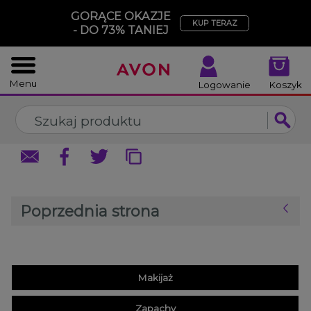
%
GORĄCE OKAZJE
ZAMKNIJ
ZAMKNIJ
KUP TERAZ
- DO 73% TANIEJ
Menu
Logowanie
Koszyk
Poprzednia strona
Makijaż
Zapachy