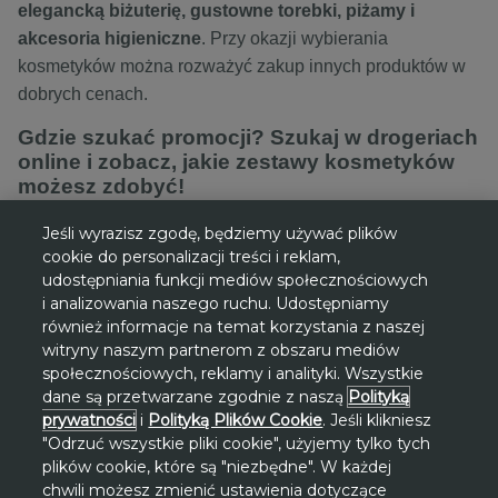
elegancką biżuterię, gustowne torebki, piżamy i
akcesoria higieniczne
. Przy okazji wybierania
kosmetyków można rozważyć zakup innych produktów w
dobrych cenach.
Gdzie szukać promocji? Szukaj w drogeriach
online i zobacz, jakie zestawy kosmetyków
możesz zdobyć!
Promocje na kosmetyki
można znaleźć np. w drogeriach
Jeśli wyrazisz zgodę, będziemy używać plików
cookie do personalizacji treści i reklam,
online. Atrakcyjne oferty proponuje m.in. marka Avon.
udostępniania funkcji mediów społecznościowych
Różnego rodzaju produkty mają obniżone ceny, dzięki
i analizowania naszego ruchu. Udostępniamy
czemu wiele osób znajdzie produkt dla siebie, zarówno
również informacje na temat korzystania z naszej
kobiety, jak i mężczyźni. Warte uwagi są np.
zestawy
witryny naszym partnerom z obszaru mediów
kosmetyków. Promocje
na nie są korzystne, bo zestawy
społecznościowych, reklamy i analityki. Wszystkie
dane są przetwarzane zgodnie z naszą
Polityką
składają się z kilku przydatnych produktów. Kosmetyki
prywatności
i
Polityką Plików Cookie
. Jeśli klikniesz
sprzedawane w zestawach zazwyczaj są bardziej
"Odrzuć wszystkie pliki cookie", użyjemy tylko tych
opłacalne cenowo, a dodatkowa przecena sprawia, że to
plików cookie, które są "niezbędne". W każdej
bardzo korzystny zakup.
chwili możesz zmienić ustawienia dotyczące