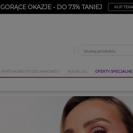
ZAMKNIJ
GORĄCE OKAZJE - DO 73% TANIEJ
KUP TER
WIRTUALNE STUDIO MAKIJAŻU
IKATALOG
OFERTY SPECJALNE