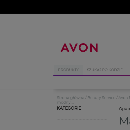
%
PRODUKTY
SZUKAJ PO KODZIE
Strona główna
Beauty Service
Avon 
modny …
KATEGORIE
Opub
Ma