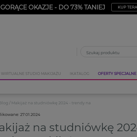
ZAMKNIJ
GORĄCE OKAZJE - DO 73% TANIEJ
KUP TER
WIRTUALNE STUDIO MAKIJAŻU
IKATALOG
OFERTY SPECJALNE
Blog
Makijaż na studniówkę 2024 - trendy na
likowane:
27.01.2024
kijaż na studniówkę 202