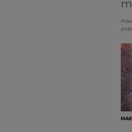
m
Prze
zrobi