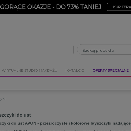
ZAMKNIJ
ZAMKNIJ
GORĄCE OKAZJE - DO 73% TANIEJ
KUP TER
WIRTUALNE STUDIO MAKIJAŻU
IKATALOG
OFERTY SPECJALNE
yki
szczyki do ust
czyki do ust AVON - przezroczyste i kolorowe błyszczyki nadając