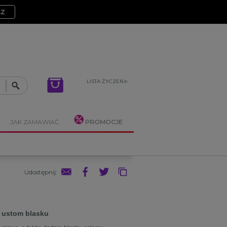
AZ
LISTA ŻYCZEŃ
JAK ZAMAWIAĆ
PROMOCJE
Udostępnij
:
e ustom blasku