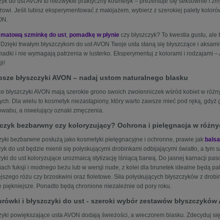
zyk do ust AVON to niezwykle praktyczny kosmetyk – prezentuje się seksownie i z
żowi. Jeśli lubisz eksperymentować z makijażem, wybierz z szerokiej palety kolor
ON.
z
matową szminkę do ust
,
pomadkę w płynie
czy błyszczyk? To kwestia gustu, al
. Dzięki trwałym błyszczykom do ust AVON Twoje usta staną się błyszczące i aksam
madki i nie wymagają patrzenia w lusterko. Eksperymentuj z kolorami i rodzajami 
ji!
psze błyszczyki AVON – nadaj ustom naturalnego blasku
e błyszczyki AVON mają szerokie grono swoich zwolenniczek wśród kobiet w różnym
łych. Dla wielu to kosmetyk niezastąpiony, który warto zawsze mieć pod ręką, gdyż
owabu, a niwelujący oznaki zmęczenia.
czyk bezbarwny czy koloryzujący? Ochrona i pielęgnacja w różn
zyki bezbarwne posłużą jako kosmetyki pielęgnacyjne i ochronne, prawie jak
bals
zyk do ust będzie mienił się połyskującymi drobinkami odbijającymi światło, a tym
zyki do ust koloryzujące urozmaicą stylizację lśniącą barwą. Do jasnej karnacji p
iach fuksji i modnego beżu lub w wersji nude, z kolei dla brunetek idealne będą p
jszego różu czy brzoskwini oraz fioletowe. Siła połyskujących błyszczyków z drobin
e piękniejsze. Ponadto będą chronione niezależnie od pory roku.
rówki i błyszczyki do ust - szeroki wybór zestawów błyszczyków
zyki powiększające usta AVON dodają świeżości, a wieczorem blasku. Zdecyduj się n