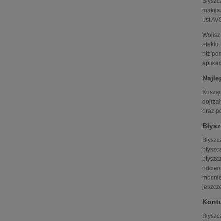
Błyszc
makija
ust AV
Wolis
efektu
niż po
aplikac
Najle
Kusząc
dojrza
oraz p
Błysz
Błyszc
błyszc
błyszc
odcien
mocnie
jeszcz
Kontu
Błyszc