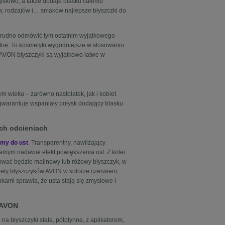
mysłowo, a także dodaje blasku całemu
ów, rodzajów i… smaków najlepsze błyszczki do
e trudno odmówić tym ostatnim wyjątkowego
itne. To kosmetyki wygodniejsze w stosowaniu
– AVON błyszczyki są wyjątkowo łatwe w
 wieku – zarówno nastolatek, jak i kobiet
 gwarantuje wspaniały połysk dodający blasku
ych odcieniach
amy do ust
. Transparentny, nawilżający
 samym nadawał efekt powiększenia ust. Z kolei
asować będzie malinowy lub różowy błyszczyk, w
alety błyszczyków AVON w kolorze czerwieni,
kami sprawia, że usta stają się zmysłowe i
 AVON
a błyszczyki stałe, półpłynne, z aplikatorem,