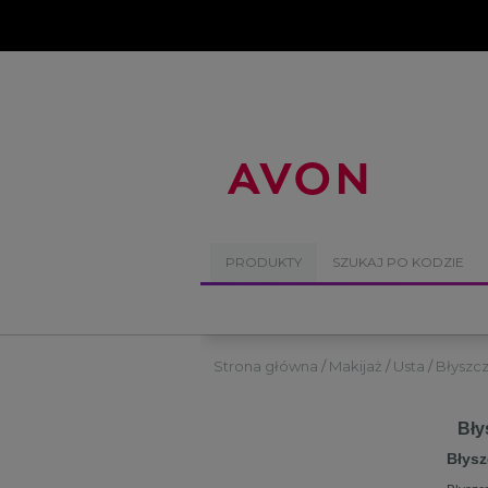
%
PRODUKTY
SZUKAJ PO KODZIE
Strona główna
Makijaż
Usta
Błyszcz
Bły
Błysz